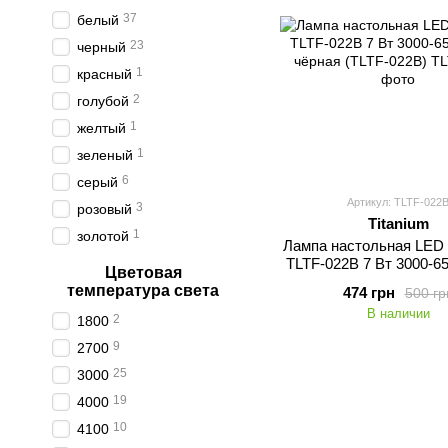
37
белый
23
черный
1
красный
2
голубой
1
желтый
1
зеленый
6
серый
Артикул: TLTF-022
3
розовый
Titanium
1
золотой
Лампа настольная LED
TLTF-022B 7 Вт 3000-
Цветовая
чёрная (TLTF-02
температура света
474 грн
500 гр
В наличии
2
1800
9
2700
25
3000
19
4000
10
4100