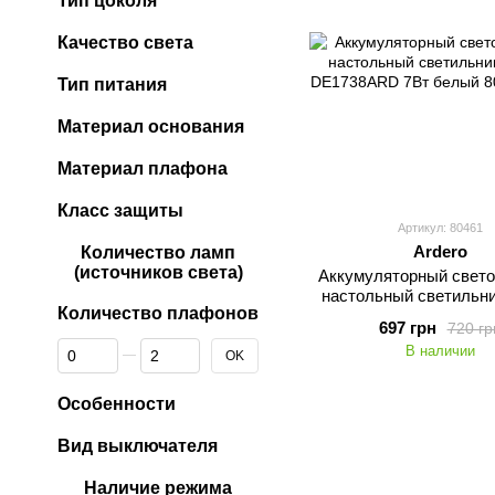
Тип цоколя
Качество света
Тип питания
Материал основания
Материал плафона
Класс защиты
Артикул: 80461
Ardero
Количество ламп
(источников света)
Аккумуляторный свет
настольный светильни
Количество плафонов
DE1738ARD 7Вт б
697 грн
720 гр
От Количество плафонов
До Количество плафонов
В наличии
OK
Особенности
Вид выключателя
Наличие режима