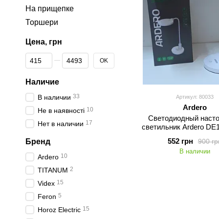
На прищепке
Торшери
Цена, грн
От Цена, грн
До Цена, грн
OK
Наличие
33
В наличии
Артикул: 80033
Ardero
10
Не в наявності
Светодиодный наст
17
Нет в наличии
светильник Ardero D
9Вт белый
552 грн
900 гр
Бренд
В наличии
10
Ardero
2
TITANUM
15
Videx
5
Feron
15
Horoz Electric