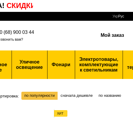
КИДКИ
НА ПОПУЛЯРНЫЕ
ТОВАРЫ
Укр
Рус
0 (68) 900 03 44
Мой заказ
звонить вам?
Электротовары,
Уличное
ное
Фонари
комплектующие
освещение
те
е
к светильникам
по популярности
сначала дешевле
по названию
ртировка:
ХИТ