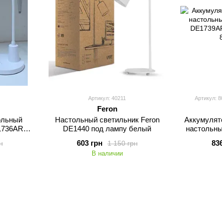
Артикул: 40211
Артикул: 8
Feron
ольный
Настольный светильник Feron
Аккумулят
E1736ARD
DE1440 под лампу белый
настольны
DE1739AR
603 грн
83
н
1 150 грн
В наличии