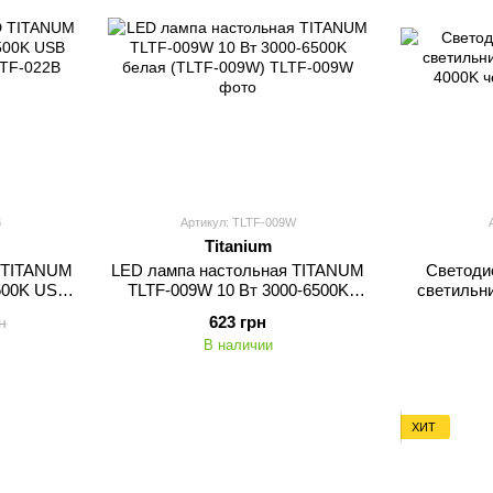
B
Артикул: TLTF-009W
Titanium
 TITANUM
LED лампа настольная TITANUM
Светоди
6500K USB
TLTF-009W 10 Вт 3000-6500K
светильни
2B)
белая (TLTF-009W)
4
623 грн
н
В наличии
ХИТ