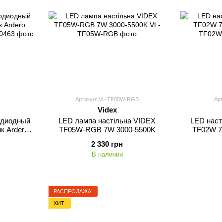
Артикул: VL-TF05W-RGB
Ар
Videx
одиодный
LED лампа настiльна VIDEX
LED наст
к Ardero
TF05W-RGB 7W 3000-5500K
TF02W 7
елый
2 330 грн
В наличии
РАСПРОДАЖА
ХИТ