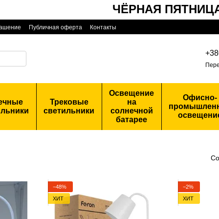
ЧЁРНАЯ ПЯТНИЦА!
С
лашение
Публичная оферта
Контакты
+38
Пере
Освещение
Офисно-
ечные
Трековые
на
промышлен
ильники
светильники
солнечной
освещени
батарее
Со
−48%
−2%
ХИТ
ХИТ