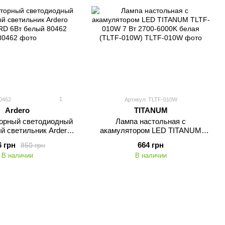
1
0462
Артикул: TLTF-010W
Ardero
TITANUM
орный светодиодный
Лампа настольная с
й светильник Ardero
акамулятором LED TITANUM
D 6Вт белый 80462
TLTF-010W 7 Вт 2700-6000K
6 грн
664 грн
850 грн
белая (TLTF-010W)
В наличии
В наличии