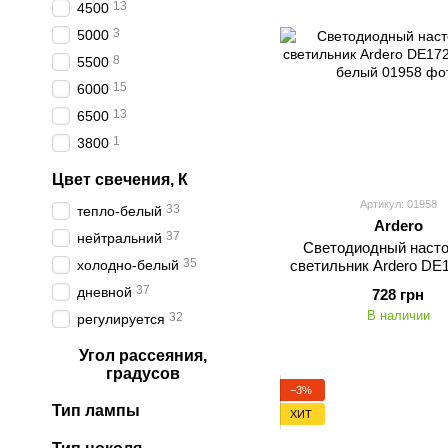
13
4500
3
5000
8
5500
15
6000
13
6500
1
3800
Цвет свечения, К
Артикул: 01958
33
тепло-белый
Ardero
37
нейтральний
Светодиодный наст
35
холодно-белый
светильник Ardero D
9Вт белый
37
дневной
728 грн
В наличии
32
регулируется
Угол рассеяния,
градусов
−3%
Тип лампы
ХИТ