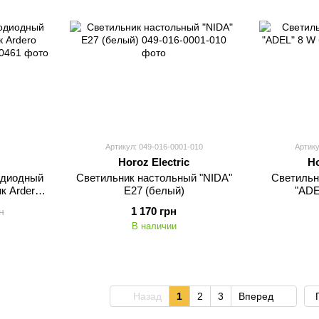
Артикул: 049-016-0001-010
Артику
Horoz Electric
Ho
одиодный
Светильник настольный "NIDA"
Светильн
к Ardero
E27 (белый)
"ADE
елый
1 170 грн
н
В наличии
Назад
1
2
3
Вперед