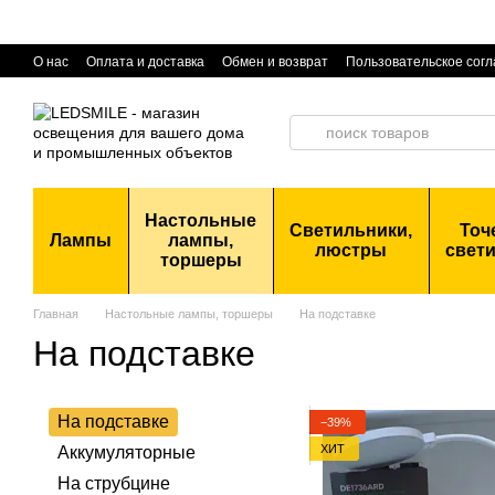
Перейти к основному контенту
О нас
Оплата и доставка
Обмен и возврат
Пользовательское сог
Настольные
Светильники,
Точ
Лампы
лампы,
люстры
свет
торшеры
Главная
Настольные лампы, торшеры
На подставке
На подставке
На подставке
−39%
ХИТ
Аккумуляторные
На струбцине