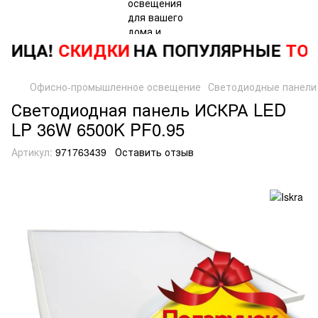
НИЦА!
СКИДКИ
НА ПОПУЛЯРНЫЕ
ТОВ
Офисно-промышленное освещение
Светодиодные панели
Светодиодная панель ИСКРА LED
LP 36W 6500K PF0.95
Артикул:
971763439
Оставить отзыв