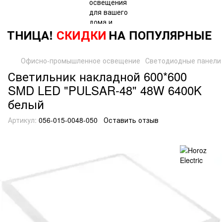
ЯТНИЦА!
СКИДКИ
НА ПОПУЛЯРНЫЕ
Т
Офисно-промышленное освещение
Светодиодные панели
Светильник накладной 600*600
SMD LED "PULSAR-48" 48W 6400K
белый
Артикул:
056-015-0048-050
Оставить отзыв