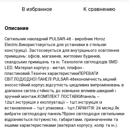
В избранное
К сравнению
Описание
Світильник накладний PULSAR-48 - виробник Horoz
Electric.Використовується для установки в стельові
конструкції. Застосовується для внутрішнього освітлення
приміщень: офісів, магазинів, житлових будинків,
скалдських приміщень та ін. Технологія світлодіодів SMD
LED. Матеріал корпусу - метал, плафон -
пластиковий.Технічні характеристикиПЕРЕВАГИ
СВІТЛОДІОДНОЇ ПАНЕЛІ PULSAR-48економічність.міцний
зносостійкий корпус.відсутність шкідливих випромінювань в
діапазоні світла.стійкість до зовнішніх впливів.швидкий і
зручний монтаж.КОМПЛЕКТ ПОСТАВКИпанель –
12шт.інструкція з експлуатації – 1шт.інструкція із
встановлення – 1шт.упаковка - 1шт.ГАРАНТІЯ: 24 місяці.Як
вибрати світлодіодну панель?Врізні світлодіодні світильники
відрізняються потужністю, габаритами, призначенням та
іншими характеристиками (матеріал корпусу, колір та ін.).