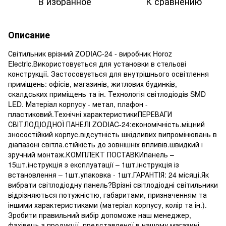
В избранное
К сравнению
Описание
Світильник врізний ZODIAC-24 - виробник Horoz
Electric.Використовується для установки в стельові
конструкції. Застосовується для внутрішнього освітлення
приміщень: офісів, магазинів, житлових будинків,
скалдських приміщень та ін. Технологія світлодіодів SMD
LED. Матеріал корпусу - метал, плафон -
пластиковий.Технічні характеристикиПЕРЕВАГИ
СВІТЛОДІОДНОЇ ПАНЕЛІ ZODIAC-24:економічність.міцний
зносостійкий корпус.відсутність шкідливих випромінювань в
діапазоні світла.стійкість до зовнішніх впливів.швидкий і
зручний монтаж.КОМПЛЕКТ ПОСТАВКИпанель –
15шт.інструкція з експлуатації – 1шт.інструкція із
встановлення – 1шт.упаковка - 1шт.ГАРАНТІЯ: 24 місяці.Як
вибрати світлодіодну панель?Врізні світлодіодні світильники
відрізняються потужністю, габаритами, призначенням та
іншими характеристиками (матеріал корпусу, колір та ін.).
Зробити правильний вибір допоможе наш менеджер,
фахівець з продукції, представленої в нашому магазині.