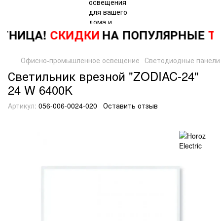
ТНИЦА!
СКИДКИ
НА ПОПУЛЯРНЫЕ
ТО
Офисно-промышленное освещение
Светодиодные панели
Светильник врезной "ZODIAC-24"
24 W 6400K
Артикул:
056-006-0024-020
Оставить отзыв