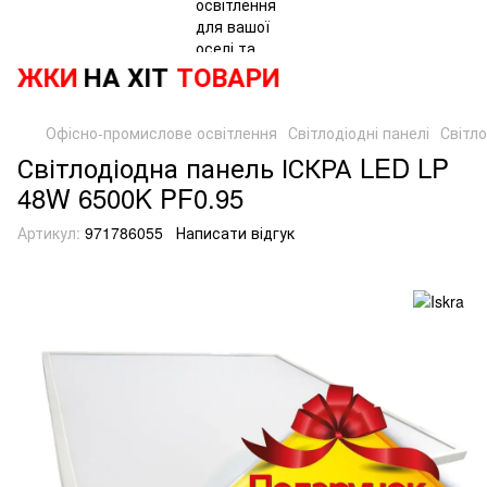
ИЖКИ
НА ХІТ
ТОВАРИ
Офісно-промислове освітлення
Світлодіодні панелі
Світло
Світлодіодна панель ІСКРА LED LP
48W 6500K PF0.95
Артикул:
971786055
Написати відгук