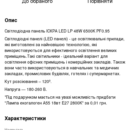
До обраного
Порівняти
Опис
Світлодіодна панель ІСКРА LED LP 48W 6500K PF0.95
Світлодіодні панелі (LED панелі) - це освітлювальні прилади,
які виготовлені за найновішою технологією, які
використовуються для ефективного освітлення великих
приміщень.Такі світильники - ідеальний варіант для
освітлення офісних приміщень і комерційних закладів. Також
вони часто використовуються в навчальних та медичних
закладах, промислових будівлях, готелях і супермаркетах.
Кут розсіювання – 120º.
Напруга — 180-260 В.
*Під подарунком мається на увазі можливість придбати
"Лампа екогалоген А55 18вт E27 2800K"
за 0,01 грн.
Характеристики
Наявність