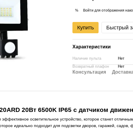
Войти
для отображения нако
%
Купить
Быстрый з
Характеристики
Наличие пульта
Нет
Возвратный плафон
Нет
Консультация
Доставк
20ARD 20Вт 6500K IP65 с датчиком движе
 эффективное осветительное устройство, которое станет отличны
орое идеально подходит для подсветки дворов, гаражей, садов, ф