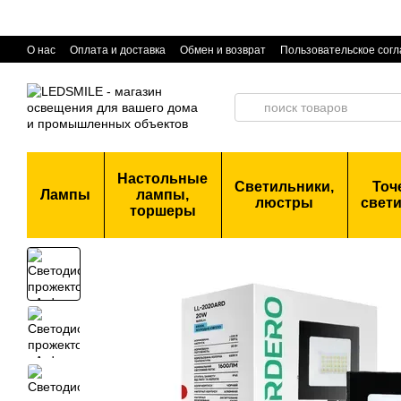
Перейти к основному контенту
О нас
Оплата и доставка
Обмен и возврат
Пользовательское сог
Настольные
Светильники,
Точ
Лампы
лампы,
люстры
свет
торшеры