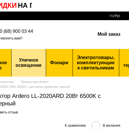
КИ
НА ПОПУЛЯРНЫЕ
ТОВАРЫ
Укр
Рус
0 (68) 900 03 44
Мой заказ
звонить вам?
Электротовары,
Уличное
ное
Фонари
комплектующие
освещение
те
е
к светильникам
ожектори
Прожектори Ardero
20ARD 20Вт 6500K с датчиком движения черный
тор Ardero LL-2020ARD 20Вт 6500K с
черный
вить отзыв
К сравнению
В желания