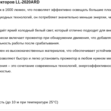
екторов LL-2020ARD
ок в 1600 люмен, что позволяет эффективно освещать большие пл
диодных технологий, он потребляет значительно меньше энергии, 
даёт яркий холодный белый свет, который отлично подходит для в
чески включает прожектор при обнаружении движения, что добавля
льность работы после срабатывания.
лен из высококачественных материалов, что обеспечивает устойчив
позволяют быстро и легко установить прожектор в любом нужном ме
ния – это сочетание современных технологий, энергоэффективност
ностью.
ть (до 10 м при температуре 25°C)