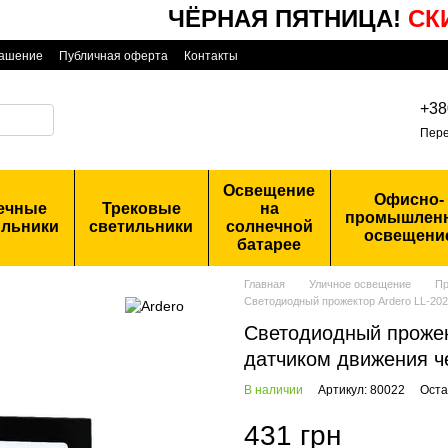
ЧЁРНАЯ ПЯТНИЦА!
СКИД
лашение
Публичная оферта
Контакты
+38
Пере
Освещение
Офисно-
ечные
Трековые
на
промышлен
ильники
светильники
солнечной
освещени
батарее
Главная
Уличное освещение
Пр
Светодиодный прожектор Ardero LL-20
Светодиодный прожек
датчиком движения 
В наличии
Артикул: 80022
Оста
431 грн