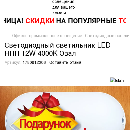
НИЦА!
СКИДКИ
НА ПОПУЛЯРНЫЕ
ТОВ
Офисно-промышленное освещение
Светодиодные панели
Светодиодный светильник LED
НПП 12W 4000K Овал
Артикул:
1780912206
Оставить отзыв