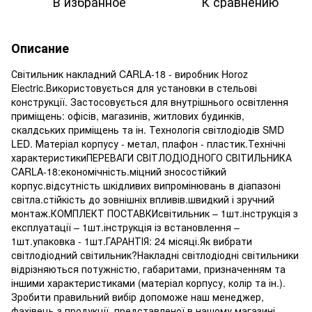
В избранное
К сравнению
Описание
Світильник накладний CARLA-18 - виробник Horoz
Electric.Використовується для установки в стельові
конструкції. Застосовується для внутрішнього освітлення
приміщень: офісів, магазинів, житлових будинків,
скалдських приміщень та ін. Технологія світлодіодів SMD
LED. Матеріал корпусу - метал, плафон - пластик.Технічні
характеристикиПЕРЕВАГИ СВІТЛОДІОДНОГО СВІТИЛЬНИКА
CARLA-18:економічність.міцний зносостійкий
корпус.відсутність шкідливих випромінювань в діапазоні
світла.стійкість до зовнішніх впливів.швидкий і зручний
монтаж.КОМПЛЕКТ ПОСТАВКИсвітильник – 1шт.інструкція з
експлуатації – 1шт.інструкція із встановлення –
1шт.упаковка - 1шт.ГАРАНТІЯ: 24 місяці.Як вибрати
світлодіодний світильник?Накладні світлодіодні світильники
відрізняються потужністю, габаритами, призначенням та
іншими характеристиками (матеріал корпусу, колір та ін.).
Зробити правильний вибір допоможе наш менеджер,
фахівець з продукції, представленої в нашому магазині.