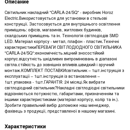
Описание
Світильник накладний "CARLA-24/SQ" - виробник Horoz
Electric.Використовується для установки в стельові
конструкції. Застосовується для внутрішнього освітлення
приміщень: офісів, магазинів, житлових будинків,
скалдських приміщень та ін. Технологія світлодіодів SMD
LED. Матеріал корпусу - метал, плафон - пластик.Технічні
характеристикиПЕРЕВАГИ СВІТЛОДІОДНОГО СВІТИЛЬНИКА
"CARLA-24/SQ":економічність.міцний зносостійкий
корпус.відсутність шкідливих випромінювань в діапазоні
світла.стійкість до зовнішніх впливів.швидкий і зручний
монтаж.КОМПЛЕКТ ПОСТАВКИсвітильник – 1шт.інструкція з
експлуатації – 1шт.інструкція із встановлення –
1шт.упаковка - 1шт.ГАРАНТІЯ: 24 місяці.Як вибрати
світлодіодний світильник?Накладні світлодіодні світильники
відрізняються потужністю, габаритами, призначенням та
іншими характеристиками (матеріал корпусу, колір та ін.).
Зробити правильний вибір допоможе наш менеджер,
фахівець з продукції, представленої в нашому магазині.
Характеристики