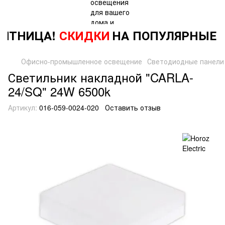
ЯТНИЦА!
СКИДКИ
НА ПОПУЛЯРНЫЕ
Т
Офисно-промышленное освещение
Светодиодные панели
Светильник накладной "CARLA-
24/SQ" 24W 6500k
Артикул:
016-059-0024-020
Оставить отзыв