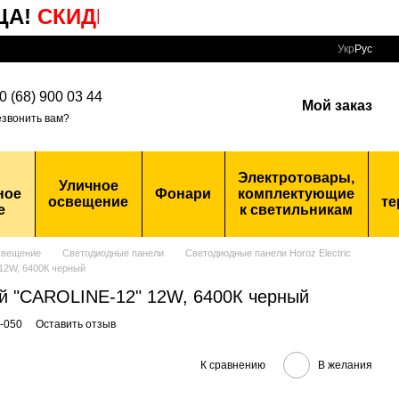
!
СКИДКИ
НА ПОПУЛЯРНЫЕ
ТОВАРЫ
Укр
Рус
0 (68) 900 03 44
Мой заказ
звонить вам?
Электротовары,
Уличное
ное
Фонари
комплектующие
освещение
те
е
к светильникам
свещение
Светодиодные панели
Светодиодные панели Horoz Electric
12W, 6400К черный
й "CAROLINE-12" 12W, 6400К черный
2-050
Оставить отзыв
К сравнению
В желания