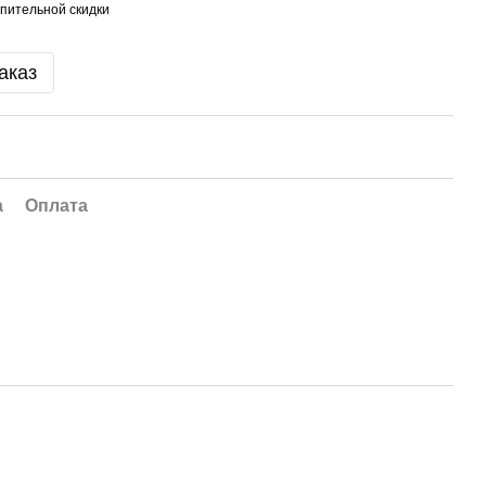
пительной скидки
аказ
а
Оплата