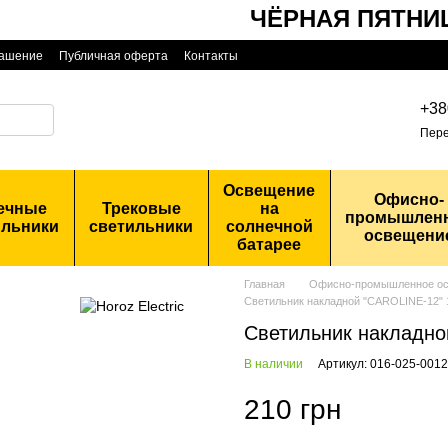
ЧЁРНАЯ ПЯТНИЦА
лашение
Публичная оферта
Контакты
+38
Пере
Освещение
Офисно-
ечные
Трековые
на
промышлен
ильники
светильники
солнечной
освещени
батарее
Главная
Офисно-промышленное о
Светильник накладной "CAROLINE-12" 
Светильник накладно
В наличии
Артикул: 016-025-001
210 грн