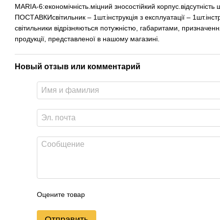
MARIA-6:економічність.міцний зносостійкий корпус.відсутність 
ПОСТАВКИсвітильник – 1шт.інструкція з експлуатації – 1шт.інст
світильники відрізняються потужністю, габаритами, призначенн
продукції, представленої в нашому магазині.
Новый отзыв или комментарий
Оцените товар
Отправить