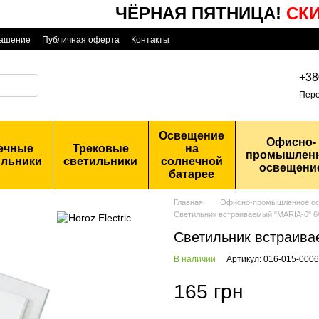
ЧЁРНАЯ ПЯТНИЦА!
СКИД
лашение
Публичная оферта
Контакты
+38
Пере
Освещение
Офисно-
ечные
Трековые
на
промышлен
ильники
светильники
солнечной
освещени
батарее
Главная
Офисно-промышленное о
Светильник встраиваемый "MARIA-6" 
Светильник встраива
В наличии
Артикул: 016-015-000
165 грн