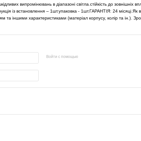
шкідливих випромінювань в діапазоні світла.стійкість до зовнішніх
рукція із встановлення – 1шт.упаковка - 1шт.ГАРАНТІЯ: 24 місяці.Як 
ям та іншими характеристиками (матеріал корпусу, колір та ін.). 
Войти с помощью