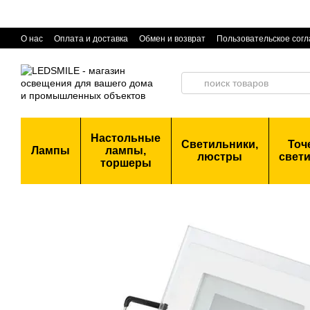
Перейти к основному контенту
О нас
Оплата и доставка
Обмен и возврат
Пользовательское сог
Настольные
Светильники,
Точ
Лампы
лампы,
люстры
свет
торшеры