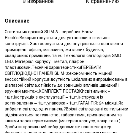
В избранное
К сравнению
Описание
Світильник врізний SLIM-3 - виробник Horoz
Electric.Використовується для установки в стельові
конструкції. Застосовується для внутрішнього освітлення
приміщень: офісів, магазинів, житлових будинків,
скалдських приміщень та ін. Технологія світлодіодів SMD
LED. Матеріал корпусу - метал, плафон -
пластиковий.Технічні характеристикиПЕРЕВАГИ
СВІТЛОДІОДНОЇ ПАНЕЛІ SLIM-3:економічність.міцний
зносостійкий корпус.відсутність шкідливих випромінювань в
діапазоні світла.стійкість до зовнішніх впливів.швидкий і
зручний монтаж.КОМПЛЕКТ ПОСТАВКИсвітильник –
1шт.інструкція з експлуатації – 1шт.інструкція із
встановлення – 1шт.упаковка - 1шт.ГАРАНТІЯ: 24 місяці.Як
вибрати світлодіодну панель?Врізні світлодіодні світильники
відрізняються потужністю, габаритами, призначенням та
іншими характеристиками (матеріал корпусу, колір та ін.).
Зробити правильний вибір допоможе наш менеджер,
фахівець з продукції, представленої в нашому магазині.