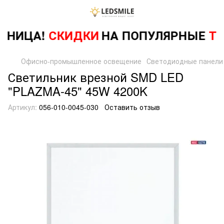
ТНИЦА!
СКИДКИ
НА ПОПУЛЯРНЫЕ
ТО
Офисно-промышленное освещение
Светодиодные панели
Светильник врезной SMD LED
"PLAZMA-45" 45W 4200K
Артикул:
056-010-0045-030
Оставить отзыв