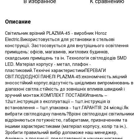
В избранное
К сравнению
Описание
Світильник врізний PLAZMA-45 - виробник Horoz
Electric.Використовується для установки в стельові
конструкції. Застосовується для внутрішнього освітлення
приміщень: офісів, магазинів, житлових будинків,
скалдських приміщень та ін. Технологія світлодіодів SMD
LED. Матеріал корпусу - метал, плафон -
пластиковий.Технічні характеристикиПЕРЕВАГИ
СВІТЛОДІОДНОЇ ПАНЕЛІ PLAZMA-45:економічність.міцний
зносостійкий корпус.відсутність шкідливих випромінювань в
діапазоні світла.стійкість до зовнішніх впливів.швидкий і
зручний монтаж.КОМПЛЕКТ ПОСТАВКИпанель –
12шт.інструкція з експлуатації – 1шт.інструкція із
встановлення – 1шт.упаковка - 1шт.ГАРАНТІЯ: 24 місяці.Як
вибрати світлодіодну панель?Врізні світлодіодні світильники
відрізняються потужністю, габаритами, призначенням та
іншими характеристиками (матеріал корпусу, колір та ін.).
Зробити правильний вибір допоможе наш менеджер,
фахівець з продукції, представленої в нашому магазині.