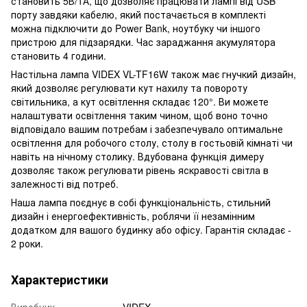
становить 5В/1А, що дозволяє працювати лампі від USB
порту завдяки кабелю, який постачається в комплекті
можна підключити до Power Bank, ноутбуку чи іншого
пристрою для підзарядки. Час зараджання акумулятора
становить 4 години.
Настільна лампа VIDEX VL-TF16W також має гнучкий дизайн,
який дозволяє регулювати кут нахилу та повороту
світильника, а кут освітлення складає 120°. Ви можете
налаштувати освітлення таким чином, щоб воно точно
відповідало вашим потребам і забезпечувало оптимальне
освітлення для робочого столу, столу в гостьовій кімнаті чи
навіть на нічному столику. Вдубована функція димеру
дозволяє також регулювати рівень яскравості світла в
залежності від потреб.
Наша лампа поєднує в собі функціональність, стильний
дизайн і енергоефективність, роблячи її незамінним
додатком для вашого будинку або офісу. Гарантія складає -
2 роки.
Характеристики
Виробник
VIDEX