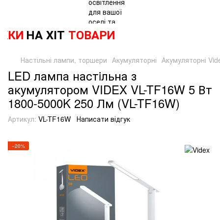
КИ
НА ХІТ
ТОВАРИ
Настільні лампи, торшери
Акумуляторні
Акумуляторні Vid
LED лампа настiльна з
акумулятором VIDEX VL-TF16W 5 Вт
1800-5000K 250 Лм (VL-TF16W)
Артикул:
VL-TF16W
Написати відгук
−20%