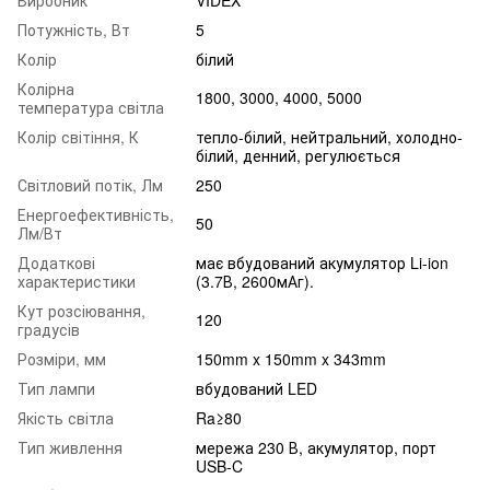
Потужність, Вт
5
Колір
білий
Колірна
1800, 3000, 4000, 5000
температура світла
Колір світіння, К
тепло-білий, нейтральний, холодно-
білий, денний, регулюється
Світловий потік, Лм
250
Енергоефективність,
50
Лм/Вт
Додаткові
має вбудований акумулятор Li-ion
характеристики
(3.7В, 2600мАг).
Кут розсіювання,
120
градусів
Розміри, мм
150mm x 150mm x 343mm
Тип лампи
вбудований LED
Якість світла
Ra≥80
Тип живлення
мережа 230 В, акумулятор, порт
USB-C