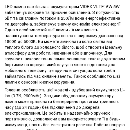
LED лампа настiльна з акумулятором VIDEX VL-TF16W 5W
забезпечує яскраве та приємне освітлення. З потужністю
5Вт та світловим потоком в 250Лм вона енергоефективна
та довговічна, забезпечує значну економію електроенергії.
Одна з особливостей цієї лампи - її можливість
налаштування температури світла в широкому діапазоні від
1800К до 5000К. Ви можете змінювати колір світла від
теплого білого до холодного білого, щоб створити ідеальну
атмосферу для роботи, навчання або відпочинку. Для
зручності використання лампа оснащена також додатковим
бортиком на корпусі, який слугує в якості підставки для
мобільного телефону, це зручно в ситуаціях коли треба
займатись під час онлайн-занять. Також особливістю цієї
лампи є сенсорні кнопки керування.
Головна особливість цієї моделі - вдубований акумулятор Li-
ion (3.7В, 2600мАг). Завдяки вбудованому акумулятору
лампа може працювати безперервно протягом тривалого
часу (до 24 годин) без підключення до джерела
електроживлення. Це робить її надзвичайно зручною і
портативною, дозволяючи вам використовувати її в будь-
якому місці, навіть без електричної розетки. Робоча напруга