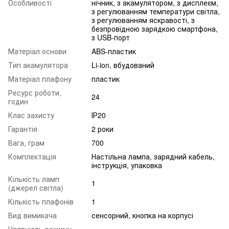
Особливості
нічник, з акамулятором, з дисплеєм,
з регулюванням температури світла,
з регулюванням яскравості, з
безпровідною зарядкою смартфона,
з USB-порт
Матеріал основи
ABS-пластик
Тип акамулятора
Li-ion, вбудований
Матеріал плафону
пластик
Ресурс роботи,
24
годин
Клас захисту
ІР20
Гарантія
2 роки
Вага, грам
700
Комплектація
Настільна лампа, зарядний кабель,
інструкція, упаковка
Кількість ламп
1
(джерел світла)
Кількість плафонів
1
Вид вимикача
сенсорний, кнопка на корпусі
Наявність режиму