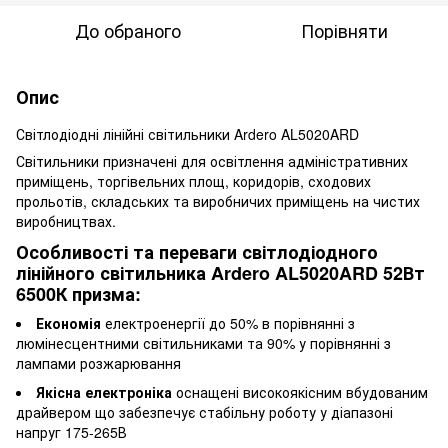
До обраного
Порівняти
Опис
Світлодіодні лінійні світильники Ardero AL5020ARD
Світильники призначені для освітлення адміністративних
приміщень, торгівельних площ, коридорів, сходових
прольотів, складських та виробничих приміщень на чистих
виробництвах.
Особливості та переваги світлодіодного
лінійного світильника Ardero AL5020ARD 52Вт
6500К призма:
Економія
електроенергії до 50% в порівнянні з
люмінесцентними світильниками та 90% у порівнянні з
лампами розжарювання
Якісна електроніка
оснащені високоякісним вбудованим
драйвером що забезпечує стабільну роботу у діапазоні
напруг 175-265В