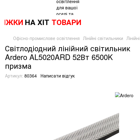
ИЖКИ
НА ХІТ
ТОВАРИ
Офісно-промислове освітлення
Лінійні світильники
Лінійн
Світлодіодний лінійний світильник
Ardero AL5020ARD 52Вт 6500K
призма
Артикул:
80364
Написати відгук