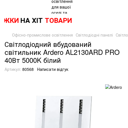
ЖКИ
НА ХІТ
ТОВАРИ
Офісно-промислове освітлення
Світлодіодні панелі
Світло
Світлодіодний вбудований
світильник Ardero AL2130ARD PRO
40Вт 5000K білий
Артикул:
80568
Написати відгук