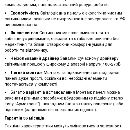
комплектуючим, панель має значний ресурс роботи.
Екологічність
Світлодіодна панель є екологічно чистим
світильником, оскільки не випромінює інфрачервоного та УФ
випромінювання.
Якісне світло
Світильник миттєво вмикається та
забезпечує рівномірне, яскраве та стабільне свічення без
мерехтіння та бліків, створюючи комфортні умови для
роботи та відпочинку.
Неізольований драйвер
Завдяки сучасному драйверу
світильник працює у широкому діапазоні напруги 180-270В
Легкий монтаж
Монтаж та підключення світлодіодної
панелі дуже прості, оскільки всі необхідні елементи
постачаються у комплекті
Багато варіантів встановлення
Монтаж панелі можна
виконати різними способами: вбудованим (в підвісну стелю
типу “Армстронг”), накладним (на монтажну поверхню), або
підвісним (за допомогою спеціальних підвісів).
Гарантія 36 місяців
Технічні характеристики можуть змінюватися в залежності