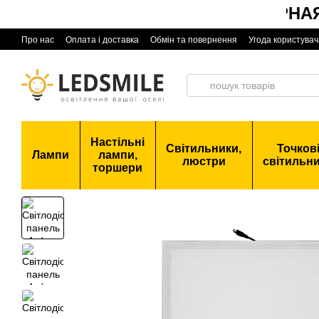
ЧОРНАЯ П
Перейти до основного контенту
Про нас
Оплата і доставка
Обмін та повернення
Угода користувач
Настільні
Світильники,
Точков
Лампи
лампи,
люстри
світильн
торшери