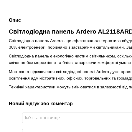
Опис
Світлодіодна панель Ardero AL2118AR
Світлодіодна панель Ardero - це ефективна альтернатива вбу
30% електроенергії порівняно з застарілими світильниками. З
Світлодіодна панель є екологічно чистим світильником, оскіль
свічення без мерехтіння та бліків, створюючи комфортні умови 
Монтаж та підключення світлодіодної панелі Ardero дуже прості
освітлення адміністративних, офісних, торговельних та громад
Технічні характеристики можуть змінюватися в залежності від па
Новий відгук або коментар