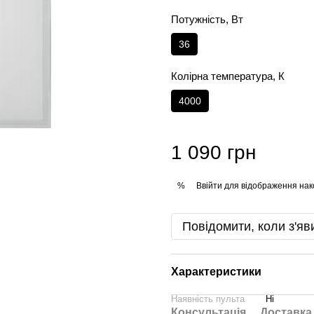
Потужність, Вт
36
Колірна температура, К
4000
1 090 грн
Ввійти
для відображення нак
%
Повідомити, коли з'яв
Характеристики
Наявність пульта
Ні
Консультація
Доставка