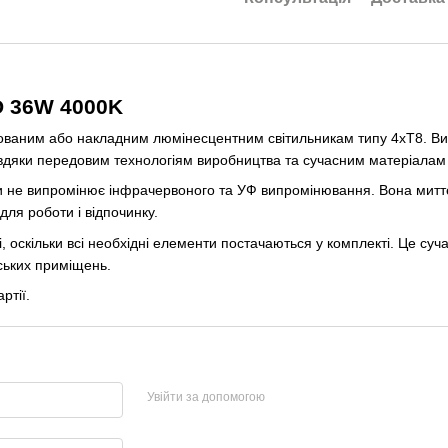
D 36W 4000K
дованим або накладним люмінесцентним світильникам типу 4хТ8. Ви
авдяки передовим технологіям виробництва та сучасним матеріалам
ки не випромінює інфрачервоного та УФ випромінювання. Вона миттє
для роботи і відпочинку.
, оскільки всі необхідні елементи постачаються у комплекті. Це суч
ських приміщень.
ртії.
Увійти за допомогою