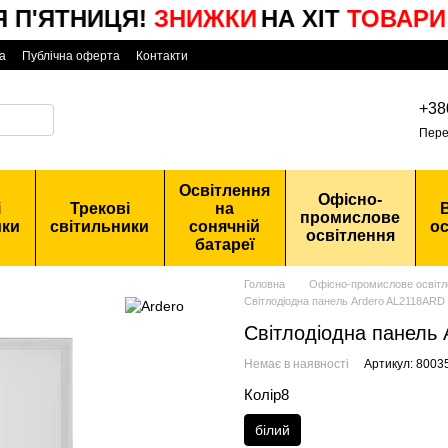
'ЯТНИЦЯ!
ЗНИЖКИ
НА ХІТ
ТОВАРИ
а
Публічна оферта
Контакти
+38
Пере
Освітлення
Офісно-
і
Трекові
на
промислове
ики
світильники
сонячній
ос
освітлення
батареї
Головна
Офісно-промислове освітл
Світлодіодна панель Ardero AL2118ARD
Світлодіодна панель
Немає в наявності
Артикул: 8003
Колір8
білий