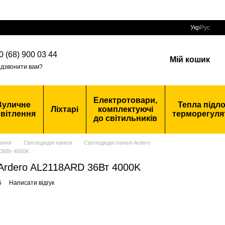
Укр
Рус
0 (68) 900 03 44
Мій кошик
дзвонити вам?
Електротовари,
Вуличне
Тепла підло
Ліхтарі
комплектуючі
вітлення
терморегуля
до світильників
ення
Світлодіодні панелі
Світлодіодні панелі Ardero
 36Вт 4000K
 Ardero AL2118ARD 36Вт 4000K
5
Написати відгук