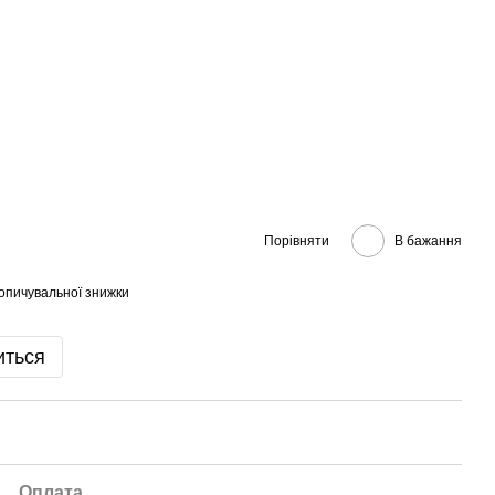
Порівняти
В бажання
опичувальної знижки
иться
Оплата