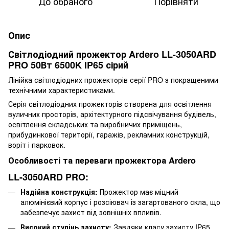
До обраного
Порівняти
Опис
Світлодіодний прожектор Ardero LL-3050ARD
PRO 50Вт 6500K IP65 сірий
Лінійка світлодіодних прожекторів серії PRO з покращеними
технічними характеристиками.
Серія світлодіодних прожекторів створена для освітлення
вуличних просторів, архітектурного підсвічування будівель,
освітлення складських та виробничих приміщень,
прибудинкової території, гаражів, рекламних конструкцій,
воріт і парковок.
Особливості та переваги прожектора Ardero
LL-3050ARD PRO:
Надійна конструкція:
Прожектор має міцний
алюмінієвий корпус і розсіювач із загартованого скла, що
забезпечує захист від зовнішніх впливів.
Високий ступінь захисту:
Завдяки класу захисту IP65,