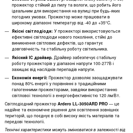
прожектор стійкий до пилу та вологи, що робить його
ідеальним для використання на вулиці при будь-яких
погодних умовах. Прожектор може працювати в
широкому діапазоні температур від -40 до +35°C.
Якісні світлодіоди:
У прожекторі використовуються
ефективні світлодіоди нового покоління, стійкі до
виникнення світлових дефектів, що гарантує
довговічність та стабільну роботу світильника.
Якісний ІС драйвер.
Драйвер забезпечує стабільну
роботу прожекторів у діапазоні напруги 100-277В і
захищає від наслідків перепадів напруги.
Економія енергії:
Прожектор дозволяє заощаджувати
понад 80% енергії у порівнянні з традиційними
галогенними прожекторами, завдяки використанню
світлової технології з енергоефективністю 120 лм/Вт.
Світлодіодний прожектор
Ardero LL-3050ARD PRO
— це
надійне та економічне рішення для освітлення зовнішніх
територій, що поєднує в собі високу якість матеріалів та
передові технології.
Технічні характеристики можуть змінюватися в залежності від