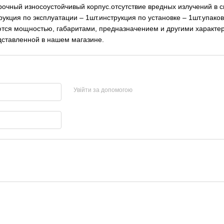
й износоустойчивый корпус.отсутствие вредных излучений в спе
ия по эксплуатации – 1шт.инструкция по установке – 1шт.упаков
ся мощностью, габаритами, предназначением и другими характери
дставленной в нашем магазине.
Увійти за допомогою