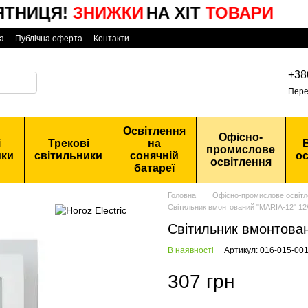
НИЦЯ!
ЗНИЖКИ
НА ХІТ
ТОВАРИ
а
Публічна оферта
Контакти
+38
Пере
Освітлення
Офісно-
і
Трекові
на
промислове
ики
світильники
сонячній
ос
освітлення
батареї
Головна
Офісно-промислове освітл
Світильник вмонтований "MARIA-12" 1
Світильник вмонтова
В наявності
Артикул: 016-015-00
307 грн