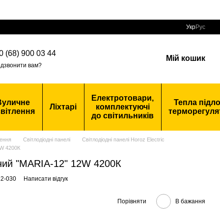
Укр
Рус
0 (68) 900 03 44
Мій кошик
дзвонити вам?
Електротовари,
Вуличне
Тепла підло
Ліхтарі
комплектуючі
вітлення
терморегуля
до світильників
ення
Світлодіодні панелі
Світлодіодні панелі Horoz Electric
2W 4200К
ний "MARIA-12" 12W 4200К
12-030
Написати відгук
Порівняти
В бажання