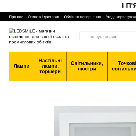
ЧОРНАЯ П'ЯТ
Перейти до основного контенту
Про нас
Оплата і доставка
Обмін та повернення
Угода користувач
Настільні
Світильники,
Точков
Лампи
лампи,
люстри
світильн
торшери