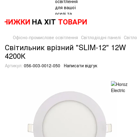
НИЖКИ
НА ХІТ
ТОВАРИ
Офісно-промислове освітлення
Світлодіодні панелі
Світло
Світильник врізний "SLIM-12" 12W
4200К
Артикул:
056-003-0012-050
Написати відгук