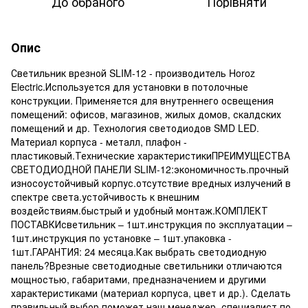
До обраного
Порівняти
Опис
Светильник врезной SLIM-12 - производитель Horoz
Electric.Используется для установки в потолочные
конструкции. Применяется для внутреннего освещения
помещений: офисов, магазинов, жилых домов, скалдских
помещений и др. Технология светодиодов SMD LED.
Материал корпуса - металл, плафон -
пластиковый.Технические характеристикиПРЕИМУЩЕСТВА
СВЕТОДИОДНОЙ ПАНЕЛИ SLIM-12:экономичность.прочный
износоустойчивый корпус.отсутствие вредных излучений в
спектре света.устойчивость к внешним
воздействиям.быстрый и удобный монтаж.КОМПЛЕКТ
ПОСТАВКИсветильник – 1шт.инструкция по эксплуатации –
1шт.инструкция по установке – 1шт.упаковка -
1шт.ГАРАНТИЯ: 24 месяца.Как выбрать светодиодную
панель?Врезные светодиодные светильники отличаются
мощностью, габаритами, предназначением и другими
характеристиками (материал корпуса, цвет и др.). Сделать
правильный выбор поможет наш менеджер, специалист по