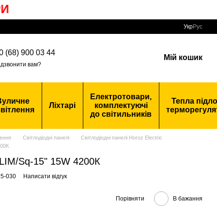
Укр
Рус
0 (68) 900 03 44
Мій кошик
дзвонити вам?
Електротовари,
Вуличне
Тепла підло
Ліхтарі
комплектуючі
вітлення
терморегуля
до світильників
ення
Світлодіодні панелі
Світлодіодні панелі Horoz Electric
200К
SLIM/Sq-15" 15W 4200К
15-030
Написати відгук
Порівняти
В бажання