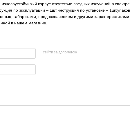
осоустойчивый корпус.отсутствие вредных излучений в спектре 
ия по эксплуатации – 1шт.инструкция по установке – 1шт.упаков
тью, габаритами, предназначением и другими характеристиками (
енной в нашем магазине.
Увійти за допомогою