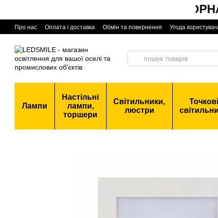
ЧОРНАЯ 
Перейти до основного контенту
Про нас
Оплата і доставка
Обмін та повернення
Угода користувач
Настільні
Світильники,
Точков
Лампи
лампи,
люстри
світильн
торшери