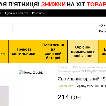
П'ЯТНИЦЯ!
ЗНИЖКИ
НА ХІТ
ТОВАРИ
а
Публічна оферта
Контакти
+38
Пере
Освітлення
Офісно-
і
Трекові
на
промислове
ики
світильники
сонячній
ос
освітлення
батареї
Головна
Офісно-промислове освітл
Світильник врізний "SLIM/Sq-15" 15W 4
Світильник врізний "
В наявності
Артикул: 056-005-00
214 грн